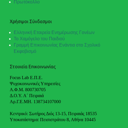
Πρωτόκολλο
Χρήσιμοι Σύνδεσμοι
Ελληνική Εταιρεία Ενημέρωσης Γονέων
Το Χαμόγελο του Παιδιού
Γραμμή Επικοινωνίας Ενάντια στο Σχολικό
Εκφοβισμό
Στοιχεία Επικοινωνίας
Focus Lab Ε.Π.Ε.
Ψυχοκοινωνικές Υπηρεσίες
Α.Φ.Μ. 800730705
Δ.Ο.Υ. Α΄ Πειραιά
Αρ.Γ.Ε.ΜΗ. 138734107000
Κεντρικό: Σωτήρος Διός 13-15, Πειραιάς 18535
Υποκατάστημα: Πεισιστράτου 8, Αθήνα 10445