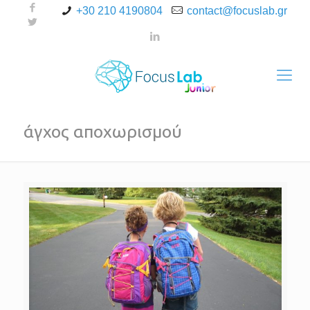
+30 210 4190804
contact@focuslab.gr
άγχος αποχωρισμού