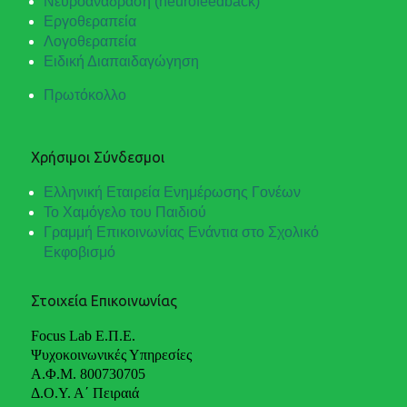
Νευροανάδραση (neurofeedback)
Εργοθεραπεία
Λογοθεραπεία
Ειδική Διαπαιδαγώγηση
Πρωτόκολλο
Χρήσιμοι Σύνδεσμοι
Ελληνική Εταιρεία Ενημέρωσης Γονέων
Το Χαμόγελο του Παιδιού
Γραμμή Επικοινωνίας Ενάντια στο Σχολικό
Εκφοβισμό
Στοιχεία Επικοινωνίας
Focus Lab Ε.Π.Ε.
Ψυχοκοινωνικές Υπηρεσίες
Α.Φ.Μ. 800730705
Δ.Ο.Υ. Α΄ Πειραιά