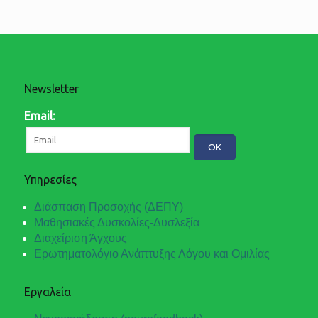
Newsletter
Email:
Υπηρεσίες
Διάσπαση Προσοχής (ΔΕΠΥ)
Μαθησιακές Δυσκολίες-Δυσλεξία
Διαχείριση Άγχους
Ερωτηματολόγιο Ανάπτυξης Λόγου και Ομιλίας
Εργαλεία