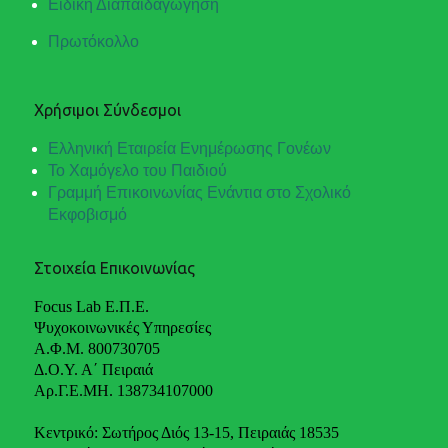
Ειδική Διαπαιδαγώγηση
Πρωτόκολλο
Χρήσιμοι Σύνδεσμοι
Ελληνική Εταιρεία Ενημέρωσης Γονέων
Το Χαμόγελο του Παιδιού
Γραμμή Επικοινωνίας Ενάντια στο Σχολικό
Εκφοβισμό
Στοιχεία Επικοινωνίας
Focus Lab Ε.Π.Ε.
Ψυχοκοινωνικές Υπηρεσίες
Α.Φ.Μ. 800730705
Δ.Ο.Υ. Α΄ Πειραιά
Αρ.Γ.Ε.ΜΗ. 138734107000
Κεντρικό: Σωτήρος Διός 13-15, Πειραιάς 18535