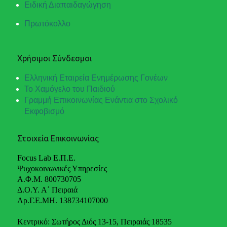
Ειδική Διαπαιδαγώγηση
Πρωτόκολλο
Χρήσιμοι Σύνδεσμοι
Ελληνική Εταιρεία Ενημέρωσης Γονέων
Το Χαμόγελο του Παιδιού
Γραμμή Επικοινωνίας Ενάντια στο Σχολικό
Εκφοβισμό
Στοιχεία Επικοινωνίας
Focus Lab Ε.Π.Ε.
Ψυχοκοινωνικές Υπηρεσίες
Α.Φ.Μ. 800730705
Δ.Ο.Υ. Α΄ Πειραιά
Αρ.Γ.Ε.ΜΗ. 138734107000
Κεντρικό: Σωτήρος Διός 13-15, Πειραιάς 18535