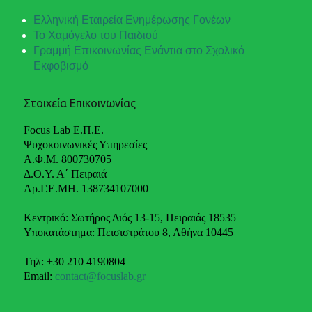
Ελληνική Εταιρεία Ενημέρωσης Γονέων
Το Χαμόγελο του Παιδιού
Γραμμή Επικοινωνίας Ενάντια στο Σχολικό
Εκφοβισμό
Στοιχεία Επικοινωνίας
Focus Lab Ε.Π.Ε.
Ψυχοκοινωνικές Υπηρεσίες
Α.Φ.Μ. 800730705
Δ.Ο.Υ. Α΄ Πειραιά
Αρ.Γ.Ε.ΜΗ. 138734107000
Κεντρικό: Σωτήρος Διός 13-15, Πειραιάς 18535
Υποκατάστημα: Πεισιστράτου 8, Αθήνα 10445
Τηλ: +30 210 4190804
Email:
contact@focuslab.gr