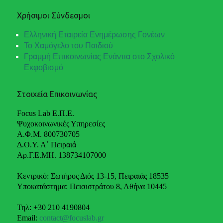
Χρήσιμοι Σύνδεσμοι
Ελληνική Εταιρεία Ενημέρωσης Γονέων
Το Χαμόγελο του Παιδιού
Γραμμή Επικοινωνίας Ενάντια στο Σχολικό
Εκφοβισμό
Στοιχεία Επικοινωνίας
Focus Lab Ε.Π.Ε.
Ψυχοκοινωνικές Υπηρεσίες
Α.Φ.Μ. 800730705
Δ.Ο.Υ. Α΄ Πειραιά
Αρ.Γ.Ε.ΜΗ. 138734107000
Κεντρικό: Σωτήρος Διός 13-15, Πειραιάς 18535
Υποκατάστημα: Πεισιστράτου 8, Αθήνα 10445
Τηλ: +30 210 4190804
Email:
contact@focuslab.gr