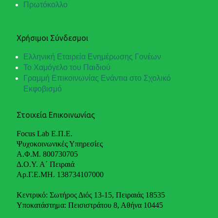
Πρωτόκολλο
Χρήσιμοι Σύνδεσμοι
Ελληνική Εταιρεία Ενημέρωσης Γονέων
Το Χαμόγελο του Παιδιού
Γραμμή Επικοινωνίας Ενάντια στο Σχολικό
Εκφοβισμό
Στοιχεία Επικοινωνίας
Focus Lab Ε.Π.Ε.
Ψυχοκοινωνικές Υπηρεσίες
Α.Φ.Μ. 800730705
Δ.Ο.Υ. Α΄ Πειραιά
Αρ.Γ.Ε.ΜΗ. 138734107000
Κεντρικό: Σωτήρος Διός 13-15, Πειραιάς 18535
Υποκατάστημα: Πεισιστράτου 8, Αθήνα 10445