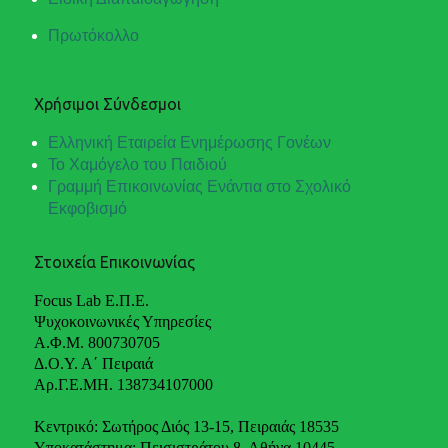
Πρωτόκολλο
Χρήσιμοι Σύνδεσμοι
Ελληνική Εταιρεία Ενημέρωσης Γονέων
Το Χαμόγελο του Παιδιού
Γραμμή Επικοινωνίας Ενάντια στο Σχολικό
Εκφοβισμό
Στοιχεία Επικοινωνίας
Focus Lab Ε.Π.Ε.
Ψυχοκοινωνικές Υπηρεσίες
Α.Φ.Μ. 800730705
Δ.Ο.Υ. Α΄ Πειραιά
Αρ.Γ.Ε.ΜΗ. 138734107000
Κεντρικό: Σωτήρος Διός 13-15, Πειραιάς 18535
Υποκατάστημα: Πεισιστράτου 8, Αθήνα 10445