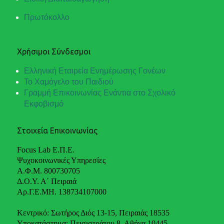
Πρωτόκολλο
Χρήσιμοι Σύνδεσμοι
Ελληνική Εταιρεία Ενημέρωσης Γονέων
Το Χαμόγελο του Παιδιού
Γραμμή Επικοινωνίας Ενάντια στο Σχολικό
Εκφοβισμό
Στοιχεία Επικοινωνίας
Focus Lab Ε.Π.Ε.
Ψυχοκοινωνικές Υπηρεσίες
Α.Φ.Μ. 800730705
Δ.Ο.Υ. Α΄ Πειραιά
Αρ.Γ.Ε.ΜΗ. 138734107000
Κεντρικό: Σωτήρος Διός 13-15, Πειραιάς 18535
Υποκατάστημα: Πεισιστράτου 8, Αθήνα 10445