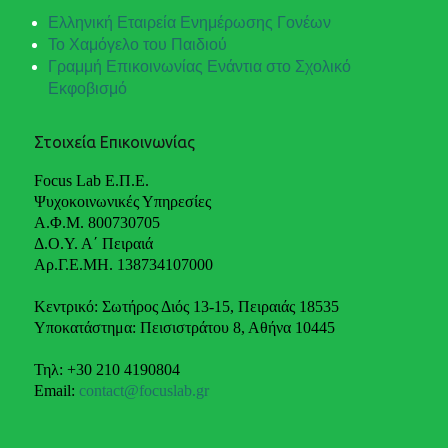
Ελληνική Εταιρεία Ενημέρωσης Γονέων
Το Χαμόγελο του Παιδιού
Γραμμή Επικοινωνίας Ενάντια στο Σχολικό
Εκφοβισμό
Στοιχεία Επικοινωνίας
Focus Lab Ε.Π.Ε.
Ψυχοκοινωνικές Υπηρεσίες
Α.Φ.Μ. 800730705
Δ.Ο.Υ. Α΄ Πειραιά
Αρ.Γ.Ε.ΜΗ. 138734107000
Κεντρικό: Σωτήρος Διός 13-15, Πειραιάς 18535
Υποκατάστημα: Πεισιστράτου 8, Αθήνα 10445
Τηλ: +30 210 4190804
Email:
contact@focuslab.gr