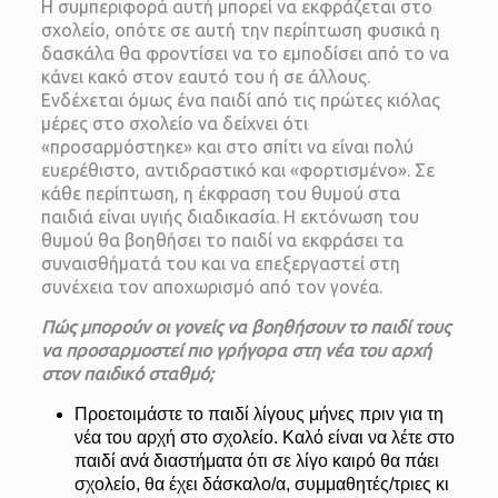
Η συμπεριφορά αυτή μπορεί να εκφράζεται στο
σχολείο, οπότε σε αυτή την περίπτωση φυσικά η
δασκάλα θα φροντίσει να το εμποδίσει από το να
κάνει κακό στον εαυτό του ή σε άλλους.
Ενδέχεται όμως ένα παιδί από τις πρώτες κιόλας
μέρες στο σχολείο να δείχνει ότι
«προσαρμόστηκε» και στο σπίτι να είναι πολύ
ευερέθιστο, αντιδραστικό και «φορτισμένο». Σε
κάθε περίπτωση, η έκφραση του θυμού στα
παιδιά είναι υγιής διαδικασία. Η εκτόνωση του
θυμού θα βοηθήσει το παιδί να εκφράσει τα
συναισθήματά του και να επεξεργαστεί στη
συνέχεια τον αποχωρισμό από τον γονέα.
Πώς μπορούν οι γονείς να βοηθήσουν το παιδί τους
να προσαρμοστεί πιο γρήγορα στη νέα του αρχή
στον παιδικό σταθμό;
Προετοιμάστε το παιδί λίγους μήνες πριν για τη
νέα του αρχή στο σχολείο. Καλό είναι να λέτε στο
παιδί ανά διαστήματα ότι σε λίγο καιρό θα πάει
σχολείο, θα έχει δάσκαλο/α, συμμαθητές/τριες κι