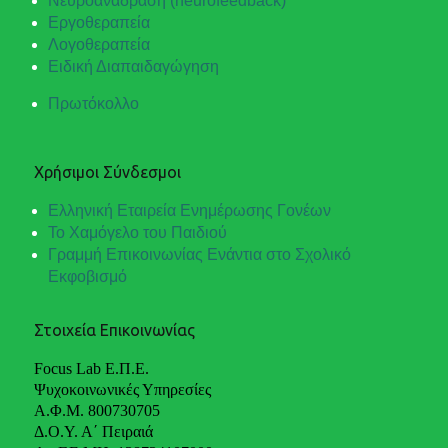
Νευροανάδραση (neurofeedback)
Εργοθεραπεία
Λογοθεραπεία
Ειδική Διαπαιδαγώγηση
Πρωτόκολλο
Χρήσιμοι Σύνδεσμοι
Ελληνική Εταιρεία Ενημέρωσης Γονέων
Το Χαμόγελο του Παιδιού
Γραμμή Επικοινωνίας Ενάντια στο Σχολικό
Εκφοβισμό
Στοιχεία Επικοινωνίας
Focus Lab Ε.Π.Ε.
Ψυχοκοινωνικές Υπηρεσίες
Α.Φ.Μ. 800730705
Δ.Ο.Υ. Α΄ Πειραιά