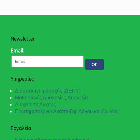
Newsletter
Email:
Υπηρεσίες
Διάσπαση Προσοχής (ΔΕΠΥ)
Μαθησιακές Δυσκολίες-Δυσλεξία
Διαχείριση Άγχους
Ερωτηματολόγιο Ανάπτυξης Λόγου και Ομιλίας
Εργαλεία