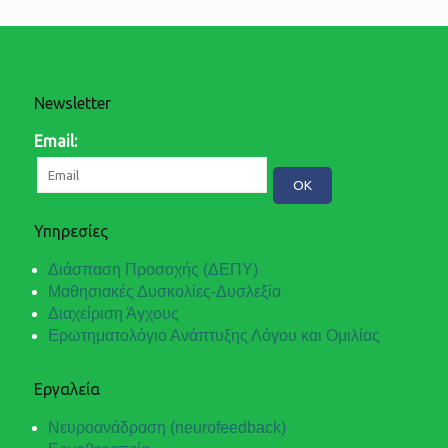
Newsletter
Email:
Υπηρεσίες
Διάσπαση Προσοχής (ΔΕΠΥ)
Μαθησιακές Δυσκολίες-Δυσλεξία
Διαχείριση Άγχους
Ερωτηματολόγιο Ανάπτυξης Λόγου και Ομιλίας
Εργαλεία
Νευροανάδραση (neurofeedback)