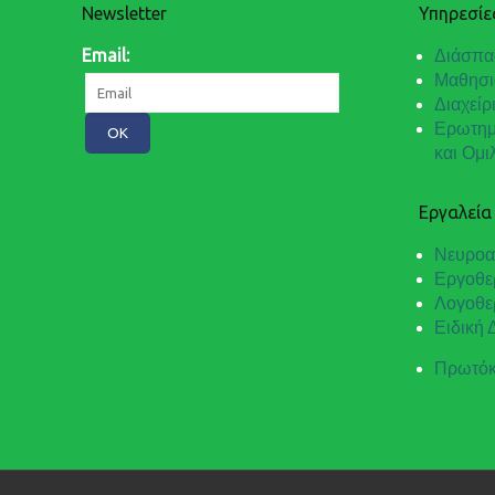
Newsletter
Υπηρεσίε
Email:
Διάσπα
Μαθησι
Διαχείρ
Ερωτημ
και Ομι
Εργαλεία
Νευροα
Εργοθε
Λογοθε
Ειδική
Πρωτόκ