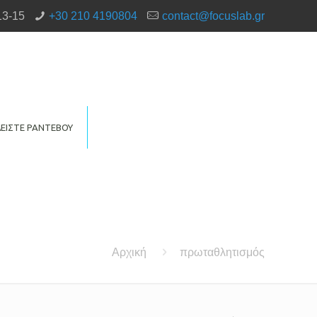
13-15
+30 210 4190804
contact@focuslab.gr
ΕΙΣΤΕ ΡΑΝΤΕΒΟΥ
Αρχική
πρωταθλητισμός