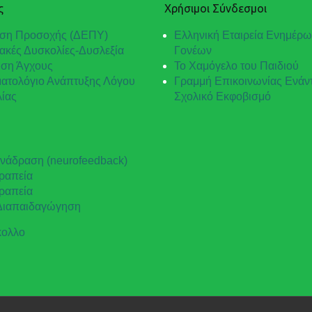
ς
Χρήσιμοι Σύνδεσμοι
ση Προσοχής (ΔΕΠΥ)
Ελληνική Εταιρεία Ενημέρ
ακές Δυσκολίες-Δυσλεξία
Γονέων
ιση Άγχους
Το Χαμόγελο του Παιδιού
ατολόγιο Ανάπτυξης Λόγου
Γραμμή Επικοινωνίας Ενάντ
λίας
Σχολικό Εκφοβισμό
νάδραση (neurofeedback)
ραπεία
ραπεία
 Διαπαιδαγώγηση
ολλο