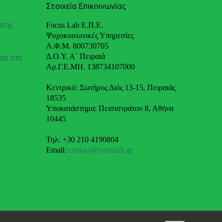
Στοιχεία Επικοινωνίας
ωσης
Focus Lab Ε.Π.Ε.
Ψυχοκοινωνικές Υπηρεσίες
Α.Φ.Μ. 800730705
Δ.Ο.Υ. Α΄ Πειραιά
ια στο
Αρ.Γ.Ε.ΜΗ. 138734107000
Κεντρικό: Σωτήρος Διός 13-15, Πειραιάς
18535
Υποκατάστημα: Πεισιστράτου 8, Αθήνα
10445
Τηλ: +30 210 4190804
Email:
contact@focuslab.gr