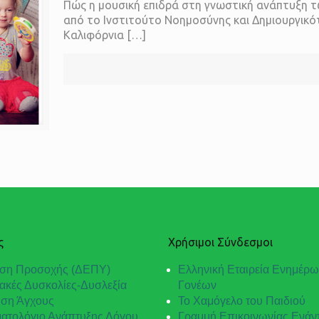
Πώς η μουσική επιδρά στη γνωστική ανάπτυξη τ
από το Ινστιτούτο Νοημοσύνης και Δημιουργικότ
Καλιφόρνια
[…]
ς
Χρήσιμοι Σύνδεσμοι
ση Προσοχής (ΔΕΠΥ)
Ελληνική Εταιρεία Ενημέρ
ακές Δυσκολίες-Δυσλεξία
Γονέων
ιση Άγχους
Το Χαμόγελο του Παιδιού
ατολόγιο Ανάπτυξης Λόγου
Γραμμή Επικοινωνίας Ενάντ