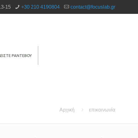
13-15
+30 210 4190804
contact@focuslab.gr
ΕΙΣΤΕ ΡΑΝΤΕΒΟΥ
Αρχική
επικοινωνία