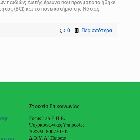
ων παιδιών; Διετής έρευνα που πραγματοποιήθηκε
ητας (BCI) και το πανεπιστήμιο της Νότιας
0
Περισσότερα
Στοιχεία Επικοινωνίας
ωσης
Focus Lab Ε.Π.Ε.
Ψυχοκοινωνικές Υπηρεσίες
Α.Φ.Μ. 800730705
Δ.Ο.Υ. Α΄ Πειραιά
ια στο