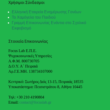
Χρήσιμοι Σύνδεσμοι
Ελληνική Εταιρεία Ενημέρωσης Γονέων
Το Χαμόγελο του Παιδιού
Γραμμή Επικοινωνίας Ενάντια στο Σχολικό
Εκφοβισμό
Στοιχεία Επικοινωνίας
Focus Lab Ε.Π.Ε.
Ψυχοκοινωνικές Υπηρεσίες
Α.Φ.Μ. 800730705
Δ.Ο.Υ. Α΄ Πειραιά
Αρ.Γ.Ε.ΜΗ. 138734107000
Κεντρικό: Σωτήρος Διός 13-15, Πειραιάς 18535
Υποκατάστημα: Πεισιστράτου 8, Αθήνα 10445
Τηλ: +30 210 4190804
Email:
contact@focuslab.gr