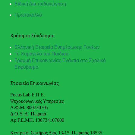
Ειδική Διαπαιδαγώγηση
Πρωτόκολλο
Χρήσιμοι Σύνδεσμοι
Ελληνική Εταιρεία Ενημέρωσης Γονέων
Το Χαμόγελο του Παιδιού
Γραμμή Επικοινωνίας Ενάντια στο Σχολικό
Εκφοβισμό
Στοιχεία Επικοινωνίας
Focus Lab Ε.Π.Ε.
Ψυχοκοινωνικές Υπηρεσίες
Α.Φ.Μ. 800730705
Δ.Ο.Υ. Α΄ Πειραιά
Αρ.Γ.Ε.ΜΗ. 138734107000
Κεντρικό: Σωτήρος Διός 13-15, Πειραιάς 18535