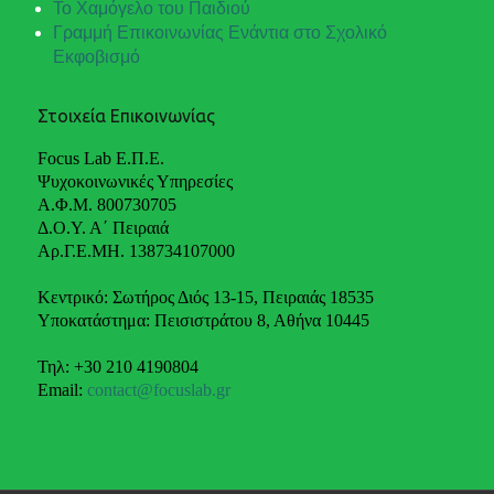
Το Χαμόγελο του Παιδιού
Γραμμή Επικοινωνίας Ενάντια στο Σχολικό
Εκφοβισμό
Στοιχεία Επικοινωνίας
Focus Lab Ε.Π.Ε.
Ψυχοκοινωνικές Υπηρεσίες
Α.Φ.Μ. 800730705
Δ.Ο.Υ. Α΄ Πειραιά
Αρ.Γ.Ε.ΜΗ. 138734107000
Κεντρικό: Σωτήρος Διός 13-15, Πειραιάς 18535
Υποκατάστημα: Πεισιστράτου 8, Αθήνα 10445
Τηλ: +30 210 4190804
Email:
contact@focuslab.gr