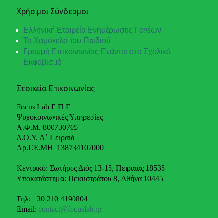
Χρήσιμοι Σύνδεσμοι
Ελληνική Εταιρεία Ενημέρωσης Γονέων
Το Χαμόγελο του Παιδιού
Γραμμή Επικοινωνίας Ενάντια στο Σχολικό
Εκφοβισμό
Στοιχεία Επικοινωνίας
Focus Lab Ε.Π.Ε.
Ψυχοκοινωνικές Υπηρεσίες
Α.Φ.Μ. 800730705
Δ.Ο.Υ. Α΄ Πειραιά
Αρ.Γ.Ε.ΜΗ. 138734107000
Κεντρικό: Σωτήρος Διός 13-15, Πειραιάς 18535
Υποκατάστημα: Πεισιστράτου 8, Αθήνα 10445
Τηλ: +30 210 4190804
Email:
contact@focuslab.gr