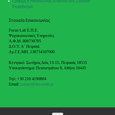
Γραμμή Επικοινωνίας Ενάντια στο Σχολικό
Εκφοβισμό
Στοιχεία Επικοινωνίας
Focus Lab Ε.Π.Ε.
Ψυχοκοινωνικές Υπηρεσίες
Α.Φ.Μ. 800730705
Δ.Ο.Υ. Α΄ Πειραιά
Αρ.Γ.Ε.ΜΗ. 138734107000
Κεντρικό: Σωτήρος Διός 13-15, Πειραιάς 18535
Υποκατάστημα: Πεισιστράτου 8, Αθήνα 10445
Τηλ: +30 210 4190804
Email:
contact@focuslab.gr