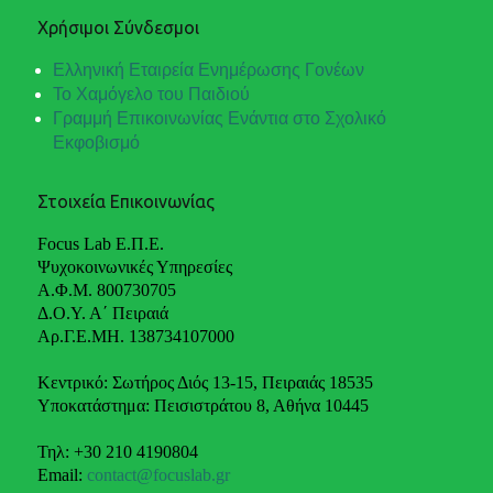
Χρήσιμοι Σύνδεσμοι
Ελληνική Εταιρεία Ενημέρωσης Γονέων
Το Χαμόγελο του Παιδιού
Γραμμή Επικοινωνίας Ενάντια στο Σχολικό
Εκφοβισμό
Στοιχεία Επικοινωνίας
Focus Lab Ε.Π.Ε.
Ψυχοκοινωνικές Υπηρεσίες
Α.Φ.Μ. 800730705
Δ.Ο.Υ. Α΄ Πειραιά
Αρ.Γ.Ε.ΜΗ. 138734107000
Κεντρικό: Σωτήρος Διός 13-15, Πειραιάς 18535
Υποκατάστημα: Πεισιστράτου 8, Αθήνα 10445
Τηλ: +30 210 4190804
Email:
contact@focuslab.gr